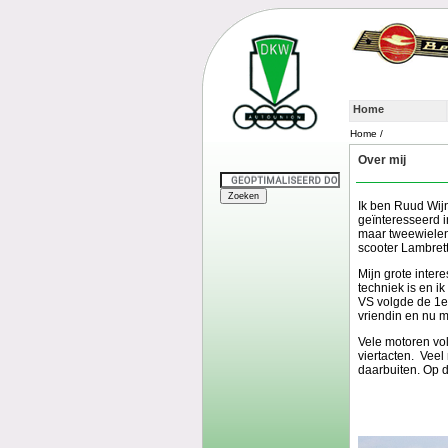
Home
Home /
Over mij
Ik ben Ruud Wijn
geïnteresseerd i
maar tweewielen 
scooter Lambret
Mijn grote inter
techniek is en 
VS volgde de 1e
vriendin en nu m
Vele motoren vo
viertacten. Veel
daarbuiten. Op 