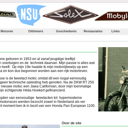
Motoren
Oldtimers
Geschiedenis
Restauraties
Links
ne geboren in 1953 en al vanaf jeugdige leeftijd
n voertuigen en de techniek daarvan. Mijn passie is alles wat
heeft. Op mijn 19e haalde ik mijn motorrijbewijs op een
ta en kon dus begonnen worden aan een rijk motorleven.
esse is de tweetact motor, omdat dit een nogal eenvoudig
ik geen technische opleiding heb genoten. Na de DKW RT 250
 nieuwe motor, een Jawa Californian, door mijn toenmalige
ijn echtgenote Hilda Hoekert gefinancierd.
lgden van eenvoudige tweetacten tot hypermoderne
 motorraces werden bezocht zowel in Nederland als ver
dit moment ben ik in bezit van een Honda Pan European 1100.
Over de site